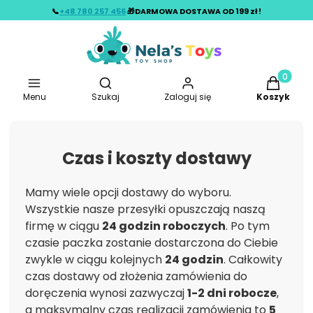
📞
+48 780 257 456
🎁DARMOWA DOSTAWA OD 199 zł !
Otwórz wyszukiwarkę
Produkty w
Menu
Szukaj
Zaloguj się
Koszyk
Czas i koszty dostawy
Mamy wiele opcji dostawy do wyboru.
Wszystkie nasze przesyłki opuszczają naszą
firmę w ciągu
24 godzin roboczych
. Po tym
czasie paczka zostanie dostarczona do Ciebie
zwykle w ciągu kolejnych
24 godzin
. Całkowity
czas dostawy od złożenia zamówienia do
doręczenia wynosi zazwyczaj
1-2 dni robocze
,
a maksymalny czas realizacji zamówienia to
5