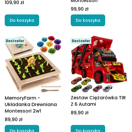
Montessori
Cena
109,90 zł
Cena
99,90 zł
Do koszyka
Do koszyka
Bestseller
Bestseller
Zestaw Ciężarówka TIR
MemoryFarm -
Z 6 Autami
Układanka Drewniana
Montessori 2w1
Cena
89,90 zł
Cena
89,90 zł
Do koszyka
Do koszyka