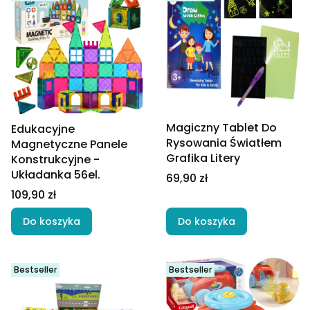
Magiczny Tablet Do
Edukacyjne
Rysowania Światłem
Magnetyczne Panele
Grafika Litery
Konstrukcyjne -
Układanka 56el.
Cena
69,90 zł
Cena
109,90 zł
Do koszyka
Do koszyka
Bestseller
Bestseller