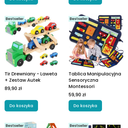
Bestseller
Bestseller
Tir Drewniany - Laweta
Tablica Manipulacyjna
+ Zestaw Autek
Sensoryczna
Montessori
Cena
89,90 zł
Cena
59,90 zł
Do koszyka
Do koszyka
Bestseller
Bestseller