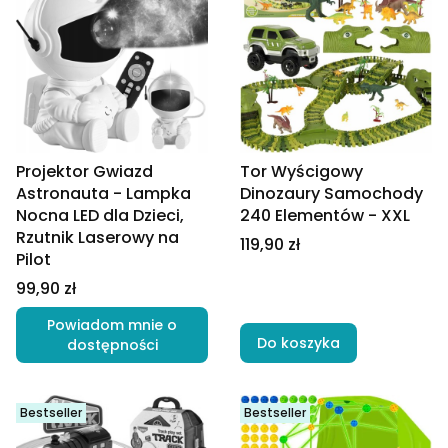
Tor Wyścigowy
Projektor Gwiazd
Dinozaury Samochody
Astronauta - Lampka
240 Elementów - XXL
Nocna LED dla Dzieci,
Rzutnik Laserowy na
Cena
119,90 zł
Pilot
Cena
99,90 zł
Powiadom mnie o
Do koszyka
dostępności
Bestseller
Bestseller