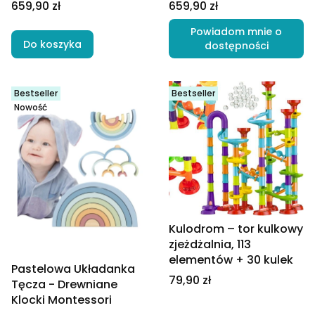
Cena
Cena
659,90 zł
659,90 zł
Powiadom mnie o
Do koszyka
dostępności
Bestseller
Bestseller
Nowość
Kulodrom – tor kulkowy
zjeżdżalnia, 113
elementów + 30 kulek
Pastelowa Układanka
Cena
79,90 zł
Tęcza - Drewniane
Klocki Montessori