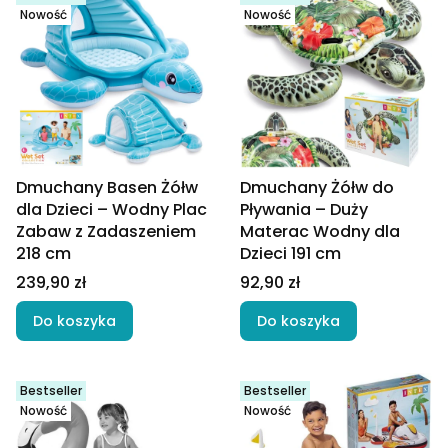
Nowość
Nowość
Dmuchany Basen Żółw
Dmuchany Żółw do
dla Dzieci – Wodny Plac
Pływania – Duży
Zabaw z Zadaszeniem
Materac Wodny dla
218 cm
Dzieci 191 cm
Cena
Cena
239,90 zł
92,90 zł
Do koszyka
Do koszyka
Bestseller
Bestseller
Nowość
Nowość