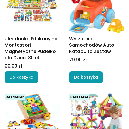
Układanka Edukacyjna
Wyrzutnia
Montessori
Samochodów Auto
Magnetyczne Pudełko
Katapulta Zestaw
dla Dzieci 80 el.
Cena
79,90 zł
Cena
99,90 zł
Do koszyka
Do koszyka
Bestseller
Bestseller