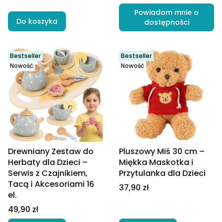
Powiadom mnie o
Do koszyka
dostępności
Bestseller
Bestseller
Nowość
Nowość
Drewniany Zestaw do
Pluszowy Miś 30 cm –
Herbaty dla Dzieci –
Miękka Maskotka i
Serwis z Czajnikiem,
Przytulanka dla Dzieci
Tacą i Akcesoriami 16
Cena
37,90 zł
el.
Cena
49,90 zł