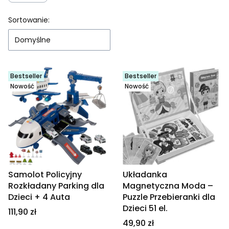
Lista produktów
Sortowanie:
Domyślne
Bestseller
Bestseller
Nowość
Nowość
Samolot Policyjny
Układanka
Rozkładany Parking dla
Magnetyczna Moda –
Dzieci + 4 Auta
Puzzle Przebieranki dla
Dzieci 51 el.
Cena
111,90 zł
Cena
49,90 zł