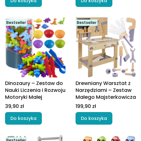
Do koszyka
Do koszyka
Bestseller
Bestseller
Dinozaury – Zestaw do
Drewniany Warsztat z
Nauki Liczenia i Rozwoju
Narzędziami – Zestaw
Motoryki Małej
Małego Majsterkowicza
Cena
Cena
39,90 zł
199,90 zł
Do koszyka
Do koszyka
Bestseller