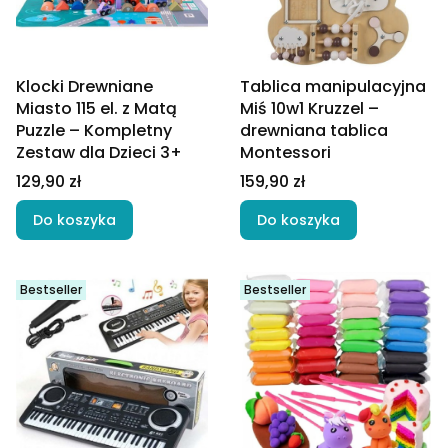
Klocki Drewniane
Tablica manipulacyjna
Miasto 115 el. z Matą
Miś 10w1 Kruzzel –
Puzzle – Kompletny
drewniana tablica
Zestaw dla Dzieci 3+
Montessori
Cena
Cena
129,90 zł
159,90 zł
Do koszyka
Do koszyka
Bestseller
Bestseller