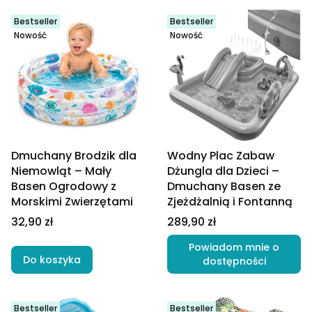
Bestseller
Bestseller
Nowość
Nowość
Dmuchany Brodzik dla
Wodny Plac Zabaw
Niemowląt – Mały
Dżungla dla Dzieci –
Basen Ogrodowy z
Dmuchany Basen ze
Morskimi Zwierzętami
Zjeżdżalnią i Fontanną
Cena
Cena
32,90 zł
289,90 zł
Powiadom mnie o
Do koszyka
dostępności
Bestseller
Bestseller