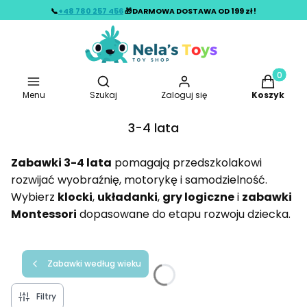
📞
+48 780 257 456
🎁DARMOWA DOSTAWA OD 199 zł !
Otwórz wyszukiwarkę
Produkty w
Menu
Szukaj
Zaloguj się
Koszyk
3-4 lata
Zabawki 3-4 lata
pomagają przedszkolakowi
rozwijać wyobraźnię, motorykę i samodzielność.
Wybierz
klocki
,
układanki
,
gry logiczne
i
zabawki
Montessori
dopasowane do etapu rozwoju dziecka.
Zabawki według wieku
Filtry