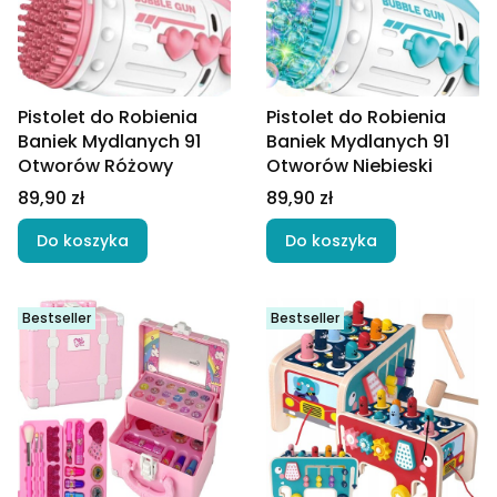
Pistolet do Robienia
Pistolet do Robienia
Baniek Mydlanych 91
Baniek Mydlanych 91
Otworów Różowy
Otworów Niebieski
Cena
Cena
89,90 zł
89,90 zł
Do koszyka
Do koszyka
Bestseller
Bestseller