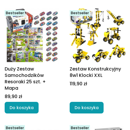
Bestseller
Bestseller
Duży Zestaw
Zestaw Konstrukcyjny
Samochodzików
8w1 Klocki XXL
Resoraki 25 szt. +
Cena
119,90 zł
Mapa
Cena
89,90 zł
Do koszyka
Do koszyka
Bestseller
Bestseller