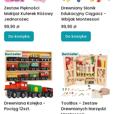
Zestaw Piękności
Drewniany Słonik
Makijaż Kuferek Różowy
Edukacyjny Ciągacz -
Jednorożec
Wbijak Montessori
Cena
Cena
99,90 zł
99,90 zł
Do koszyka
Do koszyka
Bestseller
Bestseller
Drewniana Kolejka -
ToolBox – Zestaw
Pociąg 12szt.
Drewnianych Narzędzi