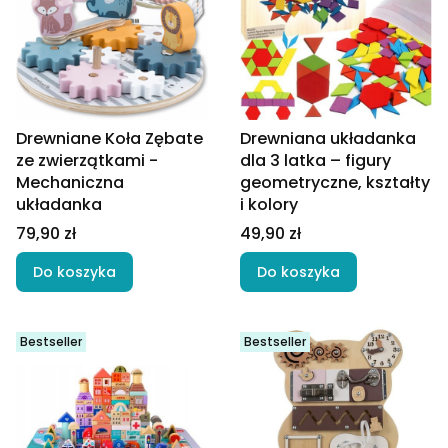
Drewniane Koła Zębate
Drewniana układanka
ze zwierzątkami -
dla 3 latka – figury
Mechaniczna
geometryczne, kształty
układanka
i kolory
Cena
Cena
79,90 zł
49,90 zł
Do koszyka
Do koszyka
Bestseller
Bestseller