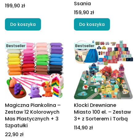
Ssania
Cena
199,90 zł
Cena
159,90 zł
Do koszyka
Do koszyka
Bestseller
Bestseller
Magiczna Piankolina –
Klocki Drewniane
Zestaw 12 Kolorowych
Miasto 100 el. – Zestaw
Mas Plastycznych + 3
3+ z Sorterem i Torbą
Szpatułki
Cena
114,90 zł
Cena
22,90 zł