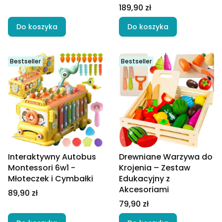
Cena
189,90 zł
Do koszyka
Do koszyka
Bestseller
Bestseller
Interaktywny Autobus
Drewniane Warzywa do
Montessori 6w1 -
Krojenia – Zestaw
Młoteczek i Cymbałki
Edukacyjny z
Akcesoriami
Cena
89,90 zł
Cena
79,90 zł