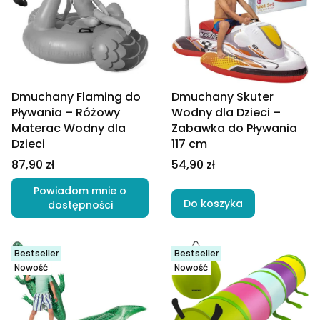
Dmuchany Flaming do
Dmuchany Skuter
Pływania – Różowy
Wodny dla Dzieci –
Materac Wodny dla
Zabawka do Pływania
Dzieci
117 cm
Cena
Cena
87,90 zł
54,90 zł
Powiadom mnie o
Do koszyka
dostępności
Bestseller
Bestseller
Nowość
Nowość