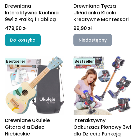
Drewniana
Drewniana Tęcza
Interaktywna Kuchnia
Układanka Klocki
9w1 z Pralką i Tablicą
Kreatywne Montessori
Cena
Cena
479,90 zł
99,90 zł
Do koszyka
Niedostępny
Bestseller
Bestseller
Drewniane Ukulele
Interaktywny
Gitara dla Dzieci
Odkurzacz Pionowy 3w1
Niebieskie
dla Dzieci z Funkcją