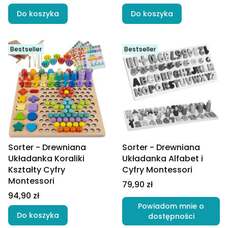
Do koszyka
Do koszyka
Bestseller
Bestseller
Sorter - Drewniana
Sorter - Drewniana
Układanka Koraliki
Układanka Alfabet i
Kształty Cyfry
Cyfry Montessori
Montessori
Cena
79,90 zł
Cena
94,90 zł
Powiadom mnie o
Do koszyka
dostępności