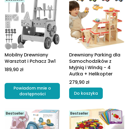
Mobilny Drewniany
Drewniany Parking dla
Warsztat i Pchacz 3w1
Samochodzików z
Myjnią i Windą - 4
Cena
189,90 zł
Autka + Helikopter
Cena
279,90 zł
Powiadom mnie o
Do koszyka
dostępności
Bestseller
Bestseller