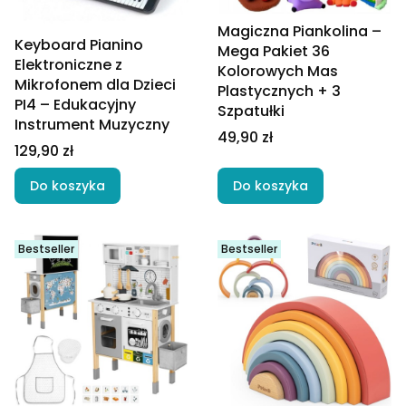
Magiczna Piankolina –
Keyboard Pianino
Mega Pakiet 36
Elektroniczne z
Kolorowych Mas
Mikrofonem dla Dzieci
Plastycznych + 3
PI4 – Edukacyjny
Szpatułki
Instrument Muzyczny
Cena
49,90 zł
Cena
129,90 zł
Do koszyka
Do koszyka
Bestseller
Bestseller