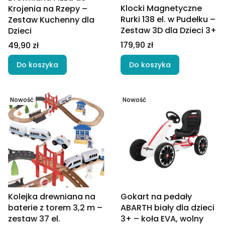
Klocki Magnetyczne
Krojenia na Rzepy –
Rurki 138 el. w Pudełku –
Zestaw Kuchenny dla
Zestaw 3D dla Dzieci 3+
Dzieci
Cena
Cena
179,90 zł
49,90 zł
Do koszyka
Do koszyka
Nowość
Nowość
Kolejka drewniana na
Gokart na pedały
baterie z torem 3,2 m –
ABARTH biały dla dzieci
zestaw 37 el.
3+ – koła EVA, wolny