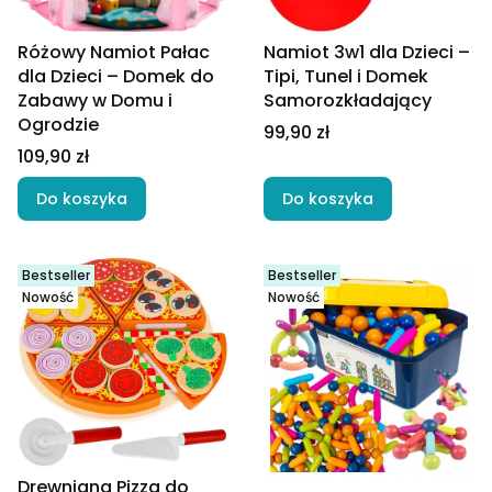
Różowy Namiot Pałac
Namiot 3w1 dla Dzieci –
dla Dzieci – Domek do
Tipi, Tunel i Domek
Zabawy w Domu i
Samorozkładający
Ogrodzie
Cena
99,90 zł
Cena
109,90 zł
Do koszyka
Do koszyka
Bestseller
Bestseller
Nowość
Nowość
Drewniana Pizza do