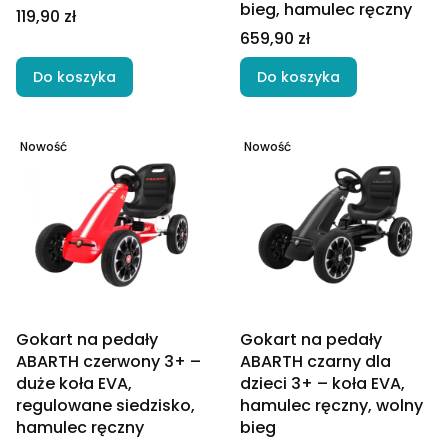
bieg, hamulec ręczny
Cena
119,90 zł
Cena
659,90 zł
Do koszyka
Do koszyka
Nowość
Nowość
Gokart na pedały
Gokart na pedały
ABARTH czerwony 3+ –
ABARTH czarny dla
duże koła EVA,
dzieci 3+ – koła EVA,
regulowane siedzisko,
hamulec ręczny, wolny
hamulec ręczny
bieg