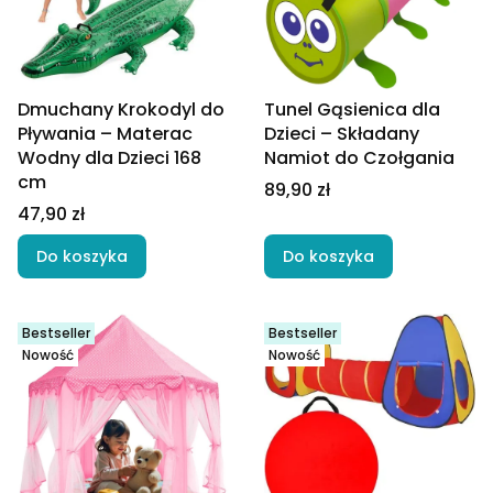
Dmuchany Krokodyl do
Tunel Gąsienica dla
Pływania – Materac
Dzieci – Składany
Wodny dla Dzieci 168
Namiot do Czołgania
cm
Cena
89,90 zł
Cena
47,90 zł
Do koszyka
Do koszyka
Bestseller
Bestseller
Nowość
Nowość