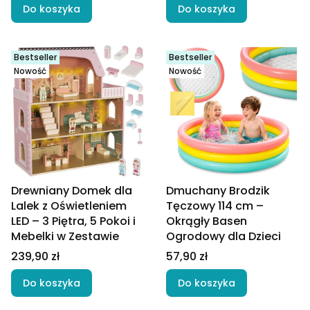
Do koszyka
Do koszyka
Bestseller
Bestseller
Nowość
Nowość
Drewniany Domek dla
Dmuchany Brodzik
Lalek z Oświetleniem
Tęczowy 114 cm –
LED – 3 Piętra, 5 Pokoi i
Okrągły Basen
Mebelki w Zestawie
Ogrodowy dla Dzieci
Cena
Cena
239,90 zł
57,90 zł
Do koszyka
Do koszyka