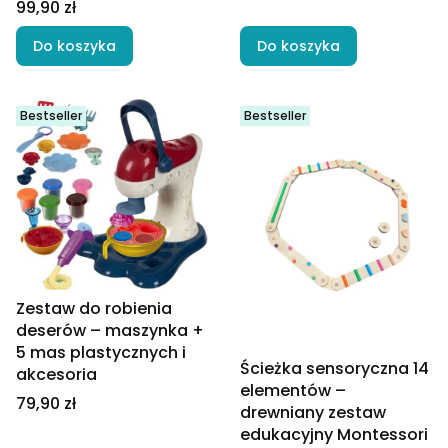
Cena
99,90 zł
Do koszyka
Do koszyka
Bestseller
Bestseller
Zestaw do robienia
deserów – maszynka +
5 mas plastycznych i
Ścieżka sensoryczna 14
akcesoria
elementów –
Cena
79,90 zł
drewniany zestaw
edukacyjny Montessori