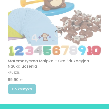
Matematyczna Małpka – Gra Edukacyjna
Nauka Liczenia
PRODUCENT
KRUZZEL
Cena
99,90 zł
Do koszyka