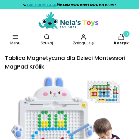
📞
+48 780 257 456
🎁DARMOWA DOSTAWA OD 199 zł !
Otwórz wyszukiwarkę
Produkty w
Menu
Szukaj
Zaloguj się
Koszyk
Tablica Magnetyczna dla Dzieci Montessori
MagPad Królik