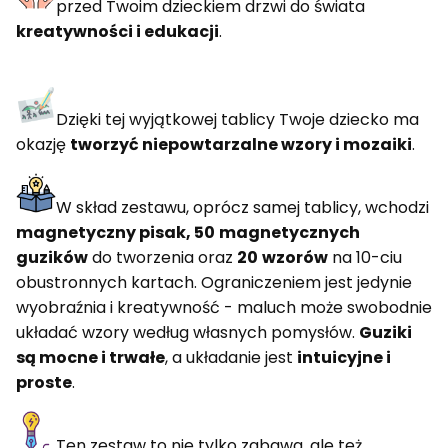
przed Twoim dzieckiem drzwi do świata
kreatywności i edukacji
.
Dzięki tej wyjątkowej tablicy Twoje dziecko ma
okazję
tworzyć niepowtarzalne wzory i mozaiki
.
W skład zestawu, oprócz samej tablicy, wchodzi
magnetyczny pisak, 50
magnetycznych
guzików
do tworzenia oraz
20
wzorów
na 10-ciu
obustronnych kartach. Ograniczeniem jest jedynie
wyobraźnia i kreatywność - maluch może swobodnie
układać wzory według własnych pomysłów.
Guziki
są mocne i trwałe
, a układanie jest
intuicyjne i
proste
.
Ten zestaw to nie tylko zabawa, ale też