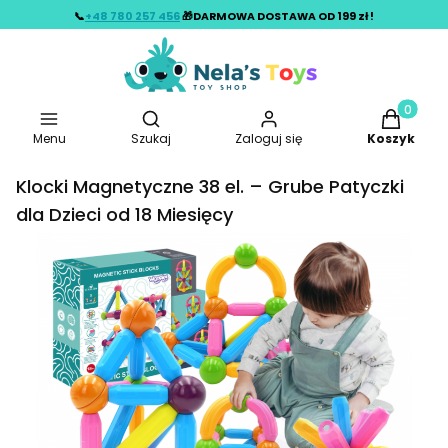
📞
+48 780 257 456
🎁DARMOWA DOSTAWA OD 199 zł !
Otwórz wyszukiwarkę
Produkty w
Menu
Szukaj
Zaloguj się
Koszyk
Klocki Magnetyczne 38 el. – Grube Patyczki
dla Dzieci od 18 Miesięcy