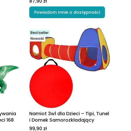
Cena
87,90 zł
Powiadom mnie o dostępności
Bestseller
Nowość
ływania
Namiot 3w1 dla Dzieci – Tipi, Tunel
ci 168
i Domek Samorozkładający
Cena
99,90 zł