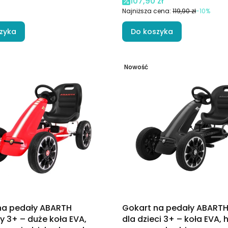
Cena promocyjna
107,90 zł
Najniższa cena:
119,90 zł
-10%
zyka
Do koszyka
Nowość
na pedały ABARTH
Gokart na pedały ABARTH
 3+ – duże koła EVA,
dla dzieci 3+ – koła EVA,