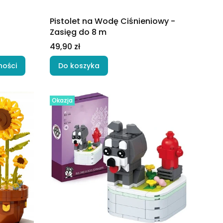
Pistolet na Wodę Ciśnieniowy -
Zasięg do 8 m
Cena
49,90 zł
ności
Do koszyka
Okazja