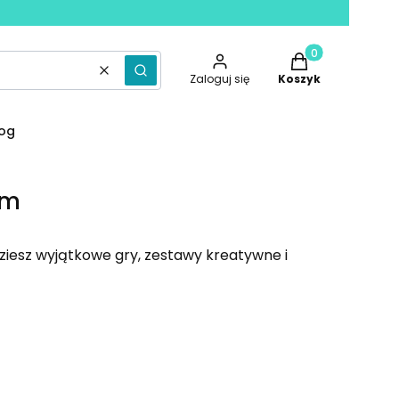
Produkty w koszy
Wyczyść
Szukaj
Zaloguj się
Koszyk
log
ym
dziesz wyjątkowe gry, zestawy kreatywne i