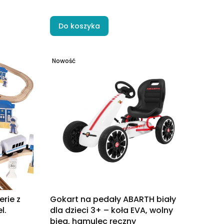
Do koszyka
Nowość
rie z
Gokart na pedały ABARTH biały
l.
dla dzieci 3+ – koła EVA, wolny
bieg, hamulec ręczny