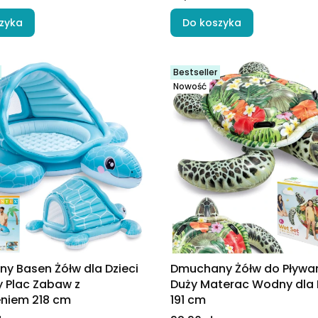
zyka
Do koszyka
Bestseller
Nowość
y Basen Żółw dla Dzieci
Dmuchany Żółw do Pływan
 Plac Zabaw z
Duży Materac Wodny dla 
niem 218 cm
191 cm