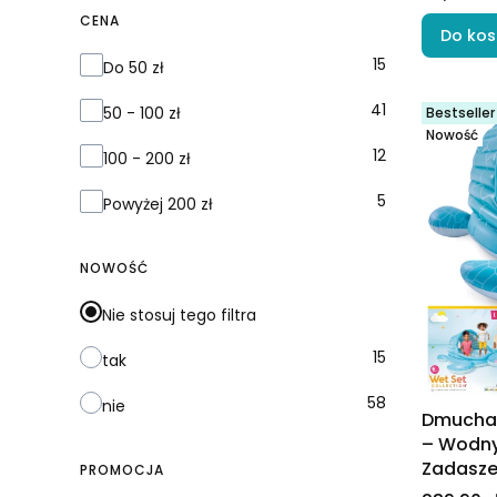
CENA
Do kos
Cena
15
Do 50 zł
41
50 - 100 zł
Bestseller
Nowość
12
100 - 200 zł
5
Powyżej 200 zł
NOWOŚĆ
Nie stosuj tego filtra
15
tak
58
nie
Dmuchan
– Wodny
Zadasze
PROMOCJA