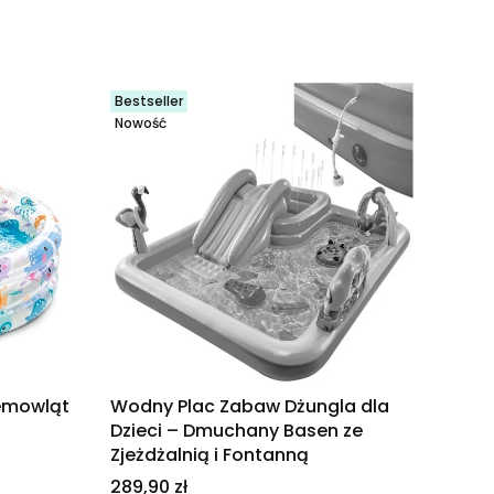
Bestseller
Nowość
emowląt
Wodny Plac Zabaw Dżungla dla
Dzieci – Dmuchany Basen ze
Zjeżdżalnią i Fontanną
Cena
289,90 zł