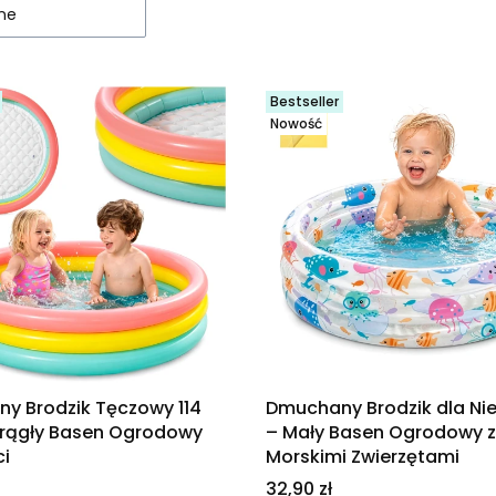
ne
Bestseller
Nowość
y Brodzik Tęczowy 114
Dmuchany Brodzik dla Ni
rągły Basen Ogrodowy
– Mały Basen Ogrodowy z
ci
Morskimi Zwierzętami
Cena
32,90 zł