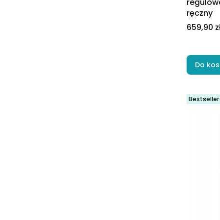
regulow
ręczny
Cena
659,90 z
Do kos
Bestseller