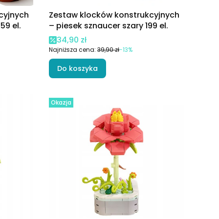
cyjnych
Zestaw klocków konstrukcyjnych
59 el.
– piesek sznaucer szary 199 el.
Cena promocyjna
34,90 zł
Najniższa cena:
39,90 zł
-13%
Do koszyka
Okazja