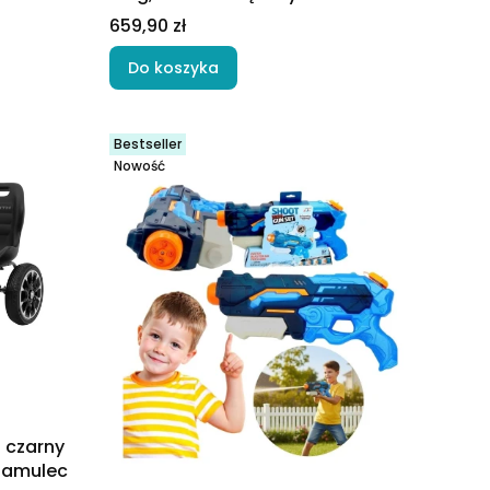
Cena
659,90 zł
Do koszyka
Bestseller
Nowość
 czarny
 hamulec