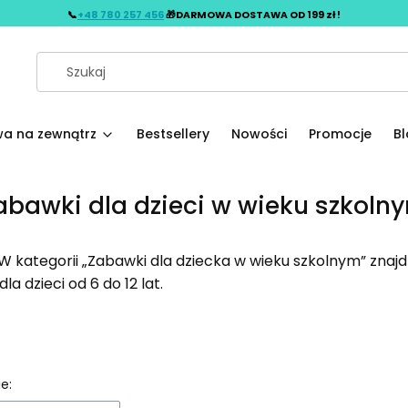
📞
+48 780 257 456
🎁DARMOWA DOSTAWA OD 199 zł !
a na zewnątrz
Bestsellery
Nowości
Promocje
B
abawki dla dzieci w wieku szkoln
 W kategorii „Zabawki dla dziecka w wieku szkolnym” znaj
a dzieci od 6 do 12 lat.
 produktów
e: