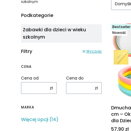
szkolnym
Domyśl
Podkategorie
Bestseller
Zabawki dla dzieci w wieku
Nowość
szkolnym
Filtry
Wyczyść
CENA
Cena od
Cena do
zł
zł
Dmuchan
MARKA
cm – Ok
Marka
Więcej opcji (14)
dla Dzie
Cena
57,90 zł