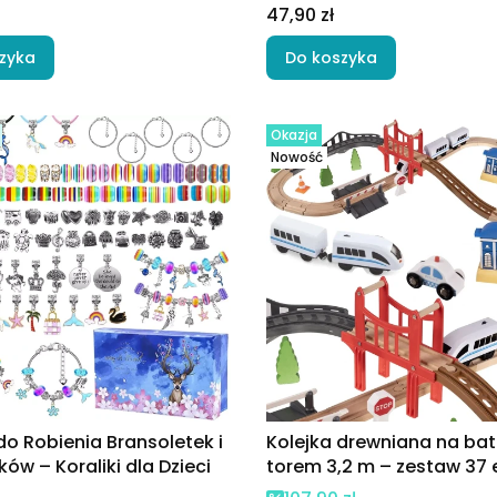
Cena
47,90 zł
zyka
Do koszyka
Okazja
Nowość
o Robienia Bransoletek i
Kolejka drewniana na bate
ków – Koraliki dla Dzieci
torem 3,2 m – zestaw 37 e