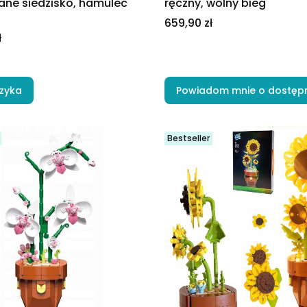
ane siedzisko, hamulec
ręczny, wolny bieg
Cena
659,90 zł
ł
zyka
Powiadom mnie o dostęp
Bestseller