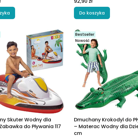
Cena
ł
92,90 zł
zyka
Do koszyka
Bestseller
Nowość
y Skuter Wodny dla
Dmuchany Krokodyl do P
 Zabawka do Pływania 117
– Materac Wodny dla Dzie
cm