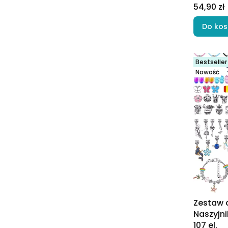
Cena
54,90 zł
Do kos
Bestseller
Nowość
Zestaw d
Naszyjni
107 el.