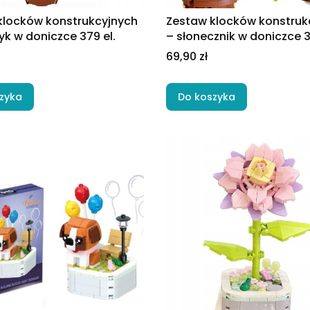
klocków konstrukcyjnych
Zestaw klocków konstruk
yk w doniczce 379 el.
– słonecznik w doniczce 3
Cena
69,90 zł
zyka
Do koszyka