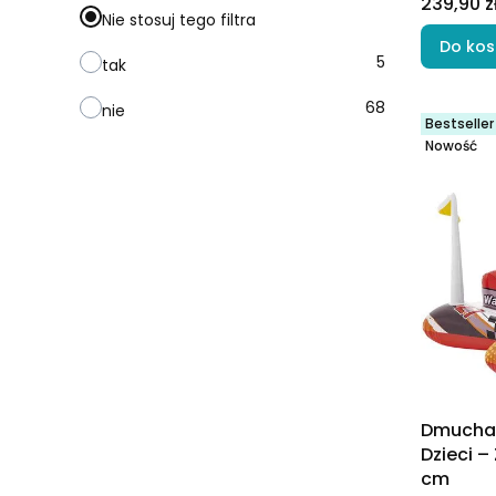
Cena
239,90 z
Nie stosuj tego filtra
Do kos
5
tak
68
nie
Bestseller
Nowość
Dmuchan
Dzieci –
cm