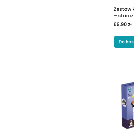
Zestaw 
– storcz
Cena
69,90 zł
Do kos